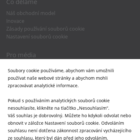
Co děláme
Náš obchodní model
Inovace
Zásady používání souborů cookie
Nastavení souborů cookie
Pro média
Novinky
Soubory cookie používáme, abychom vám umožnili
Podklady pro média
používat naše webové stránky a abychom mohli
Upozornění e-mailem
zpracovávat analytické informace.
Pro investory
Pokud s používáním analytických souborů cookie
nesouhlasíte, klikněte na tlačítko „Nesouhlasím“.
Finanční výsledky
Váš souhlas je dobrovolný. Můžete ho kdykoli odvolat nebo
Aktuální přehledy
obnovit v záložce Nastavení souborů cookie. Odvoláním
Správa a řízení společnosti
souhlasu není dotčena zákonnost zpracování vycházejícího
Akcie
ze souhlasu, který byl dán před jeho odvoláním.