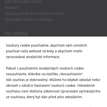
Náš obchodní model
Inovace
Zásady používání souborů cookie
Nastavení souborů cookie
Pro média
Novinky
Soubory cookie používáme, abychom vám umožnili
Podklady pro média
používat naše webové stránky a abychom mohli
Upozornění e-mailem
zpracovávat analytické informace.
Pro investory
Pokud s používáním analytických souborů cookie
nesouhlasíte, klikněte na tlačítko „Nesouhlasím“.
Finanční výsledky
Váš souhlas je dobrovolný. Můžete ho kdykoli odvolat nebo
Aktuální přehledy
obnovit v záložce Nastavení souborů cookie. Odvoláním
Správa a řízení společnosti
souhlasu není dotčena zákonnost zpracování vycházejícího
Akcie
ze souhlasu, který byl dán před jeho odvoláním.
Prezentace
Kalendář akcí