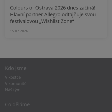
Colours of Ostrava 2026 dnes začíná!
Hlavní partner Allegro odtajňuje svou
festivalovou „Wishlist Zone“
15.07.2026
Kdo jsme
V kostce
V komunitě
Náš tým
Co děláme