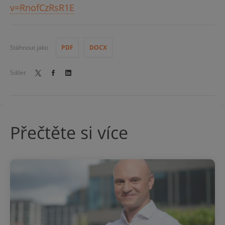
v=RnofCzRsR1E
Stáhnout jako
PDF
DOCX
Sdílet
Přečtěte si více